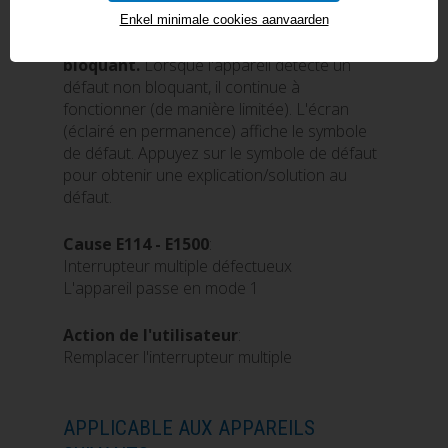
BRINK FLAIR: CODE D'ÉRREUR E114
Enkel minimale cookies aanvaarden
Code d'érreur E114 est un défaut
non
bloquant.
Lorsque l'appareil détecte un
défaut non bloquant, il continue à
fonctionner (de manière limitée). L'écran
(éclairé en permanence) affiche le symbole
de défaut. Appuyez sur le symbole de défaut
pour obtenir une explication/solution au
défaut.
Cause E114 - E1500
:
Interrupteur multiple défectueux
L'appareil passe en mode 1
Action de l'utilisateur
:
Remplacer l'interrupteur multiple
APPLICABLE AUX APPAREILS