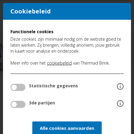
Cookiebeleid
NL
FR
Functionele cookies
Deze cookies zijn minimaal nodig om de website goed te
laten werken. Zij brengen, volledig anoniem, jouw gebruik
in kaart voor analyse en onderzoek.
Meer info over het
cookiebeleid
van Thermad Brink.
TERUG
Statistische gegevens
FAQ
Brink Flair: Code d'érreur E114
3de partijen
BRINK FLAIR: CODE D'ÉRREUR E114
Alle cookies aanvaarden