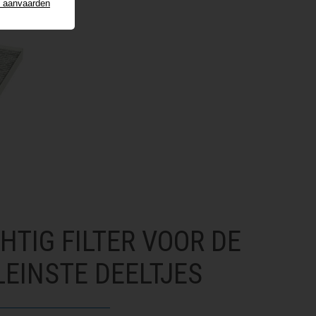
s aanvaarden
TIG FILTER VOOR DE
EINSTE DEELTJES