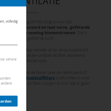
 JE VENTILATIE
n, volledig
rmteterugwinning (WTW) zorgt ervoor dat
ing wordt afgevoerd en laat verse, gefilterde
voerkanalen de woning binnenstromen
. Dat is
n van verse en gefilterde lucht.
e eerste vervuiling namelijk uit de verse buitenlucht.
in schone gebieden voldoet dit filter uitstekend
nze service
schone en gefilterde lucht.
bijvoorbeeld omdat de buren vaak de openhaard of
unnen
speciale
koolstoffilters
(carbonfilters) voor
 worden
komst bieden. Deze filters zorgen ervoor dat er geen
n andere
 binnenkomen.
aarden