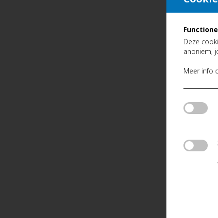
Functione
Deze cooki
anoniem, j
Meer info 