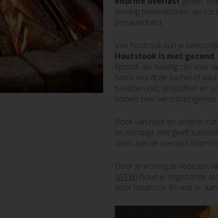
enorme overlast
geven. Roet
woning binnenkomen, veroorza
benauwdheid.
Van houtrook kun je behoorlijk
Houtstook is niet gezond
.
fijnstof, die nadelig zijn voor
Soms wordt de kachel of vuur
bevatten inkt, lijmstoffen en s
komen zeer verontreinigende s
Rook van hout en andere materi
en luchtpijp. Het geeft klacht
doen aan de overlast door ho
Door je woning te voorzien v
(WTW)
houd je ongezonde sto
door houtrook. En wat er aan d