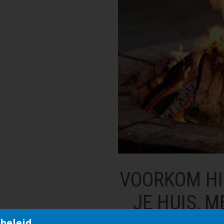
VOORKOM HI
JE HUIS, 
beleid