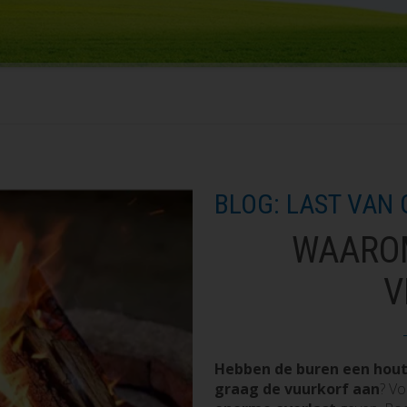
BLOG: LAST VAN
WAAROM
V
Hebben de buren een hout
graag de vuurkorf aan
? V