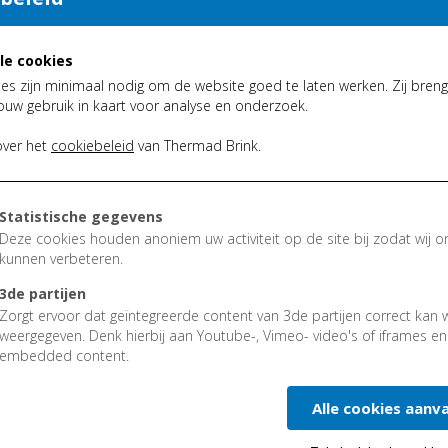
VOOR
le cookies
es zijn minimaal nodig om de website goed te laten werken. Zij brenge
Een ventilatiesysteem met wa
ouw gebruik in kaart voor analyse en onderzoek.
v
ervuilde lucht uit de won
en gezonde lucht via toe
over het
cookiebeleid
van Thermad Brink.
stap 1 om je woning te voorzie
De standaard
filters
in halen d
Statistische gegevens
In normale omstandigheden en 
Deze cookies houden anoniem uw activiteit op de site bij zodat wij o
om de woning te voorzien van 
kunnen verbeteren.
Maar in bepaalde situaties, 
3de partijen
de vuurkorf laten branden, k
Zorgt ervoor dat geïntegreerde content van 3de partijen correct kan
het ventilatiesysteem een uit
weergegeven. Denk hierbij aan Youtube-, Vimeo- video's of iframes e
embedded content.
geuren van buitenaf het huis
Alle cookies aanv