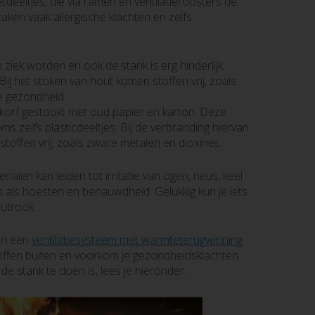
deeltjes, die via ramen en ventilatieroosters de
ken vaak allergische klachten en zelfs
 ziek worden en ook de stank is erg hinderlijk.
 Bij het stoken van hout komen stoffen vrij, zoals
 de gezondheid.
korf gestookt met oud papier en karton. Deze
oms zelfs plasticdeeltjes. Bij de verbranding hiervan
toffen vrij, zoals zware metalen en dioxines.
alen kan leiden tot irritatie van ogen, neus, keel
en als hoesten en benauwdheid. Gelukkig kun je iets
utrook.
an een
ventilatiesysteem met warmteterugwinning
ffen buiten en voorkom je gezondheidsklachten
e stank te doen is, lees je hieronder.