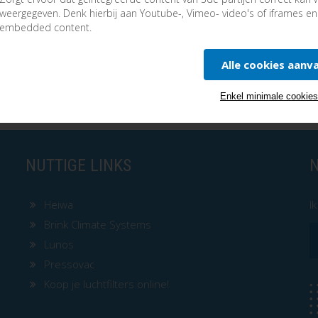
weergegeven. Denk hierbij aan Youtube-, Vimeo- video's of iframes e
HEIWA HYOKO 3 ZWART
embedded content.
Alle cookies aanv
Enkel minimale cookie
NUTTIGE LINKS
Heiwa
I
Brink Climate Systems
Lunos
Pressovac
Koop je luchtfilters online!