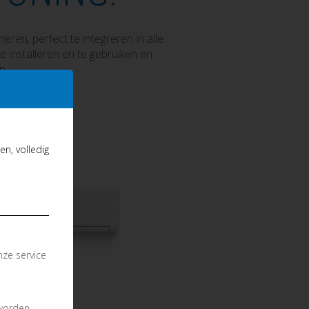
en, perfect te integreren in alle
e installeren en te gebruiken en
n.
n, volledig
nze service
 worden