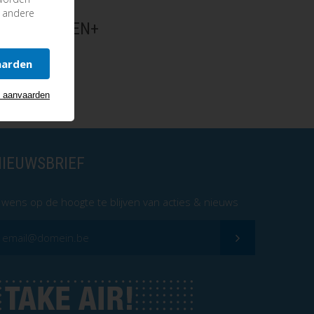
n andere
HEIWA ZEN+
aarden
s aanvaarden
NIEUWSBRIEF
k wens op de hoogte te blijven van acties & nieuws