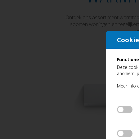
Ontdek ons assortiment warmtepom
soorten woningen en tegelijkert
v
Cookie
Functione
Deze cooki
anoniem, j
Meer info 