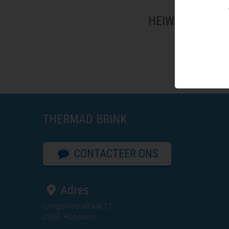
HEIWA HYOKO 3
THERMAD BRINK
CONTACTEER ONS
Adres
Congobootstraat 12
2660 Hoboken