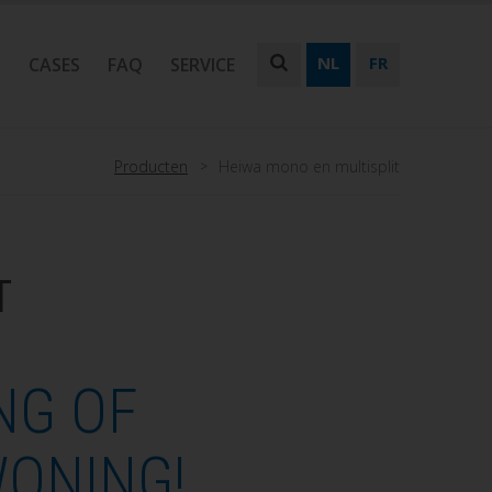
NL
FR
N
CASES
FAQ
SERVICE
Producten
Heiwa mono en multisplit
T
NG OF
ONING!