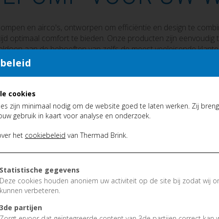
pen en airco's, ontworpen om efficiëntie en design te combiner
ijd optimaal comfort te bieden. Onze producten zijn eenvoudig t
oldoen aan de behoeften van zelfs de meest veeleisende klante
beleid
le cookies
es zijn minimaal nodig om de website goed te laten werken. Zij brenge
ouw gebruik in kaart voor analyse en onderzoek.
over het
cookiebeleid
van Thermad Brink.
Statistische gegevens
Deze cookies houden anoniem uw activiteit op de site bij zodat wij o
kunnen verbeteren.
3de partijen
Zorgt ervoor dat geïntegreerde content van 3de partijen correct kan