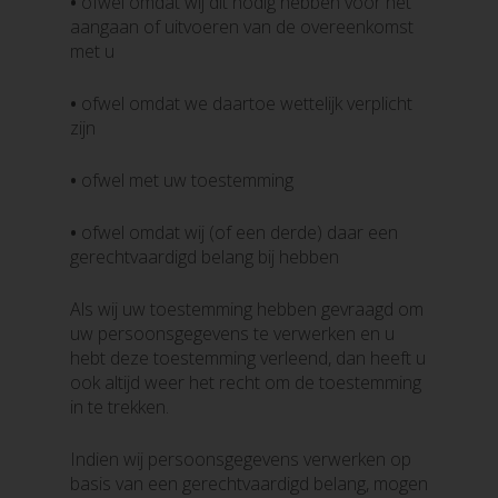
•
ofwel omdat wij dit nodig hebben voor het
aangaan of uitvoeren van de overeenkomst
met u
•
ofwel omdat we daartoe wettelijk verplicht
zijn
•
ofwel met uw toestemming
•
ofwel omdat wij (of een derde) daar een
gerechtvaardigd belang bij hebben
Als wij uw toestemming hebben gevraagd om
uw persoonsgegevens te verwerken en u
hebt deze toestemming verleend, dan heeft u
ook altijd weer het recht om de toestemming
in te trekken.
Indien wij persoonsgegevens verwerken op
basis van een gerechtvaardigd belang, mogen