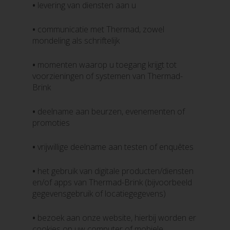
•
levering van diensten aan u
•
communicatie met Thermad, zowel
mondeling als schriftelijk
•
momenten waarop u toegang krijgt tot
voorzieningen of systemen van Thermad-
Brink
•
deelname aan beurzen, evenementen of
promoties
•
vrijwillige deelname aan testen of enquêtes
•
het gebruik van digitale producten/diensten
en/of apps van Thermad-Brink (bijvoorbeeld
gegevensgebruik of locatiegegevens)
•
bezoek aan onze website, hierbij worden er
cookies op uw computer of mobiele