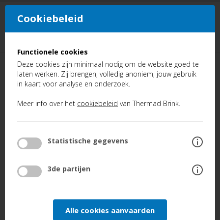
Cookiebeleid
NL
FR
Functionele cookies
Deze cookies zijn minimaal nodig om de website goed te
PRIVACY & DISCLAIMER
laten werken. Zij brengen, volledig anoniem, jouw gebruik
in kaart voor analyse en onderzoek.
Privacyverklaring van Thermad-Brink
Meer info over het
cookiebeleid
van Thermad Brink.
BVBA.
WIJ NEMEN UW PRIVACY ERNSTIG.
Statistische gegevens
Thermad-Brink BVBA. (hierna “Thermad”)
neemt uw privacy ernstig. Wij vinden de
bescherming van uw persoonsgegevens bij
3de partijen
de verwerking ervan uiterst belangrijk. Om
deze reden hebben wij een privacyverklaring
opgesteld. Deze heeft betrekking op alle
persoonsgegevens die Thermad over u
Alle cookies aanvaarden