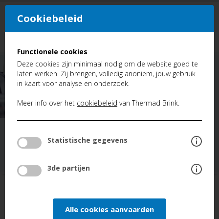
Cookiebeleid
NL
FR
Functionele cookies
Deze cookies zijn minimaal nodig om de website goed te
laten werken. Zij brengen, volledig anoniem, jouw gebruik
in kaart voor analyse en onderzoek.
Meer info over het
cookiebeleid
van Thermad Brink.
VIND HIER EEN ANTWOORD
Statistische gegevens
OP AL UW
VRAGEN
3de partijen
FAQ
Alle cookies aanvaarden