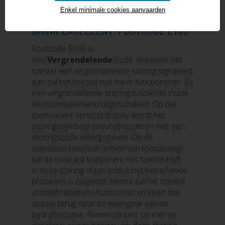
Enkel minimale cookies aanvaarden
BRINK EXCELLENT: FOUTCODE E105
Foutcode E105 is
een
Vergrendelende
code. Wanneer het
toestel een vergrendelende storing signaleert
dan zal het toestel niet meer functioneren. Bij
een vergrendelende storing is ook het instel-
en informatiemenu uitgeschakeld. Op het
(permanent verlicht) display wordt het
storingssymbool (sleutel) tezamen met een
storingscode weergegeven. Op de
standenschakelaar (indien van toepassing)
zal de rode led knipperen. Het toestel blijft
in deze storing staan totdat het betreffende
probleem is opgelost; hierna zal het toestel
zichzelf resetten (Auto reset) en keert het
display terug naar de weergave van de
bedrijfssituatie. Neem contact op met de