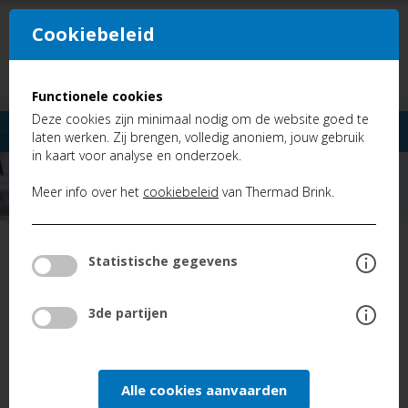
Cookiebeleid
NL
FR
Functionele cookies
Deze cookies zijn minimaal nodig om de website goed te
laten werken. Zij brengen, volledig anoniem, jouw gebruik
in kaart voor analyse en onderzoek.
Meer info over het
cookiebeleid
van Thermad Brink.
TERUG
Statistische gegevens
FAQ
Brink Excellent: Foutcode E105
3de partijen
BRINK EXCELLENT:
Alle cookies aanvaarden
FOUTCODE E105