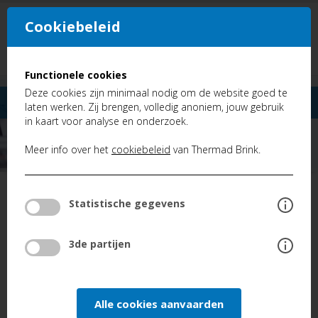
Cookiebeleid
NL
FR
Functionele cookies
Deze cookies zijn minimaal nodig om de website goed te
laten werken. Zij brengen, volledig anoniem, jouw gebruik
in kaart voor analyse en onderzoek.
Meer info over het
cookiebeleid
van Thermad Brink.
TERUG
Statistische gegevens
FAQ
Brink Flair: foutcode E104
3de partijen
BRINK FLAIR: FOUTCODE
Alle cookies aanvaarden
E104