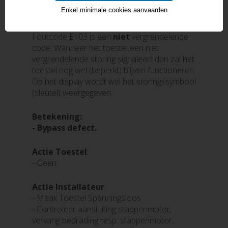
Enkel minimale cookies aanvaarden
BRINK EXCELLENT: FOUTCODE E103
Foutcode E103 is een
niet
vergrendelende
code. Wanneer het toestel een niet
vergrendelende storing signaleert dan zal het
toestel nog wel (beperkt) blijven functioneren.
Op het display wordt wel het storingssymbool
(sleutel) weergegeven.
Betekening:
- Bypass
defect.
Actie Toestel
:
- Geen
Actie Installateur
- Maak Toestel Spanningsloos
- Controleer aansluiting stappenmotor;
vervang bedrading resp. stappenmotor.