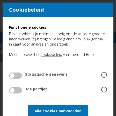
Cookiebeleid
NL
FR
Functionele cookies
Deze cookies zijn minimaal nodig om de website goed te
laten werken. Zij brengen, volledig anoniem, jouw gebruik
in kaart voor analyse en onderzoek.
Meer info over het
cookiebeleid
van Thermad Brink.
TERUG
Statistische gegevens
FAQ
Brink Excellent: Foutcode E103
3de partijen
BRINK EXCELLENT: FOUTCODE
Alle cookies aanvaarden
E103