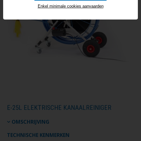
Enkel minimale cookies aanvaarden
E-25L ELEKTRISCHE KANAALREINIGER
OMSCHRIJVING
TECHNISCHE KENMERKEN