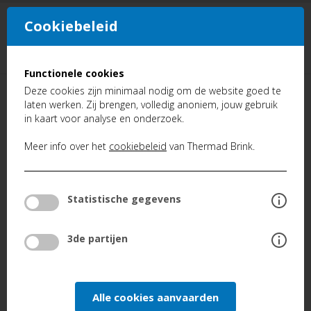
Cookiebeleid
NL
FR
Functionele cookies
Deze cookies zijn minimaal nodig om de website goed te
TERUG
laten werken. Zij brengen, volledig anoniem, jouw gebruik
in kaart voor analyse en onderzoek.
Producten
Kanaalreinigen van Ventilatie
Meer info over het
cookiebeleid
van Thermad Brink.
E-25L Elektrische kanaalreiniger
Statistische gegevens
3de partijen
Alle cookies aanvaarden