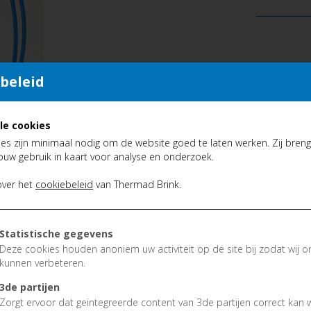
Flexibele as
beleid
voor moormachines 8mm
Roterende as in twee richtingen
le cookies
Kanalen tussen D40-D100 en D100-D400
es zijn minimaal nodig om de website goed te laten werken. Zij brenge
Bevestiging borstel: Moersleutel maat 17mm z
ouw gebruik in kaart voor analyse en onderzoek.
Handige draagtas
over het
cookiebeleid
van Thermad Brink.
Mini - flexibele as
Statistische gegevens
Deze cookies houden anoniem uw activiteit op de site bij zodat wij o
voor moormachines 5mm
kunnen verbeteren.
Roterende as in twee richtingen
Kanalen tussen D40-D100
3de partijen
Zeer flexibel = Kan eenvoudige door 5 90° boc
Zorgt ervoor dat geïntegreerde content van 3de partijen correct kan