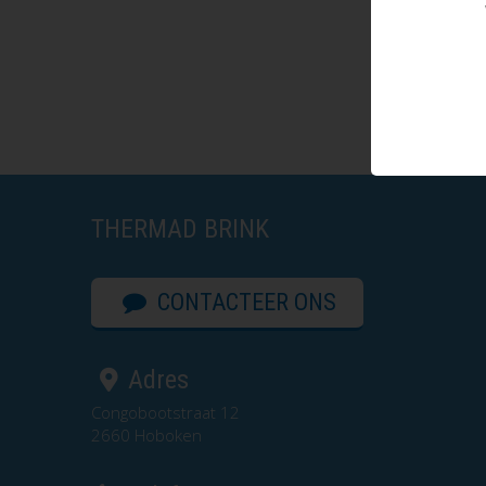
THERMAD BRINK
CONTACTEER ONS
Adres
Congobootstraat 12
2660 Hoboken