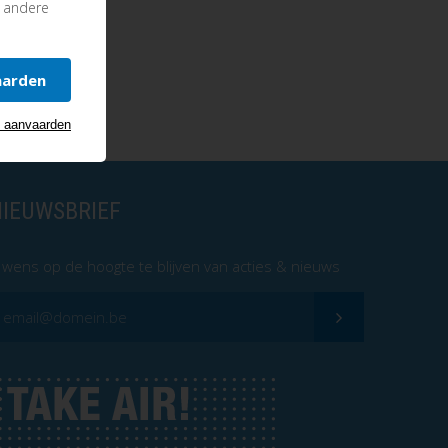
le kanalen
n andere
aarden
s aanvaarden
NIEUWSBRIEF
k wens op de hoogte te blijven van acties & nieuws