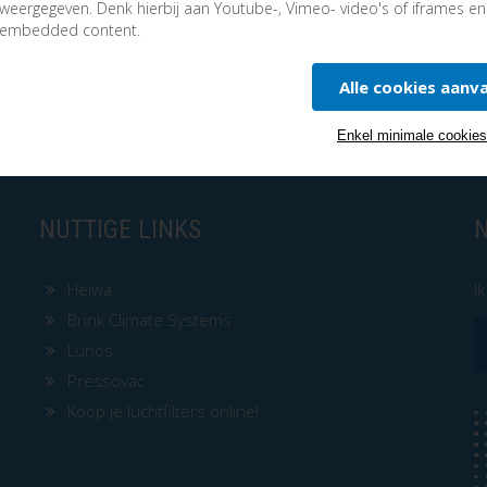
Ook toepasbaar voor kunststof en ovale flexibe
weergegeven. Denk hierbij aan Youtube-, Vimeo- video's of iframes e
embedded content.
Centrifugale borstels
Alle cookies aanv
Enkel minimale cookie
NUTTIGE LINKS
Heiwa
I
Brink Climate Systems
Lunos
Pressovac
Koop je luchtfilters online!