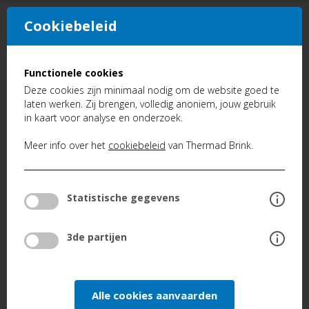
Cookiebeleid
NL
FR
Functionele cookies
Deze cookies zijn minimaal nodig om de website goed te
TERUG
laten werken. Zij brengen, volledig anoniem, jouw gebruik
in kaart voor analyse en onderzoek.
Producten
Ventilatie
Meer info over het
cookiebeleid
van Thermad Brink.
VENTILATIE
Statistische gegevens
BALANSVENTILATIE MET
3de partijen
WARMTETERUGWINNING
Ons assortiment van balansventilatie,
Alle cookies aanvaarden
sensoren en vraagsturing maakt selectie van