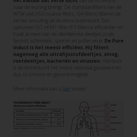
het kanaal dat verse lucht
van de WTW-unit
naar de woning brengt. De standaardfilters van de
WTW-unit (ISO coarse filters; G4-filters) filteren de
eerste vervuiling uit de verse buitenlucht. Een
optioneel ISO ePM1 filter (F7-filter) is efficiënter en
haalt al meer van de allerkleinste deeltjes zoals
fijnstof, schimmels, sporen en pollen eruit.
De Pure
induct is het meest efficiënt. Hij filtert
nagenoeg alle ultrafijnstofdeeltjes, smog,
roetdeeltjes, bacteriën en virussen
. Hierdoor
is de binnenlucht het meest optimaal gezuiverd en
dus zo schoon en gezond mogelijk.
Meer informatie kan u
hier
vinden.