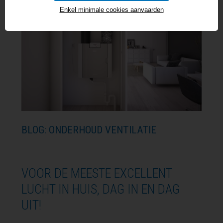
Enkel minimale cookies aanvaarden
BLOG: ONDERHOUD VENTILATIE
VOOR DE MEESTE EXCELLENT
LUCHT IN HUIS, DAG IN EN DAG
UIT!