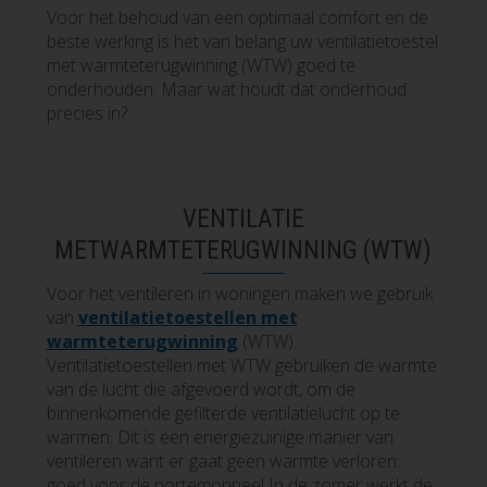
Voor het behoud van een optimaal comfort en de
beste werking is het van belang uw ventilatietoestel
met warmteterugwinning (WTW) goed te
onderhouden. Maar wat houdt dat onderhoud
precies in?
VENTILATIE
METWARMTETERUGWINNING (WTW)
Voor het ventileren in woningen maken we gebruik
van
ventilatietoestellen met
warmteterugwinning
(WTW).
Ventilatietoestellen met WTW gebruiken de warmte
van de lucht die afgevoerd wordt, om de
binnenkomende gefilterde ventilatielucht op te
warmen. Dit is een energiezuinige manier van
ventileren want er gaat geen warmte verloren:
goed voor de portemonnee! In de zomer werkt de