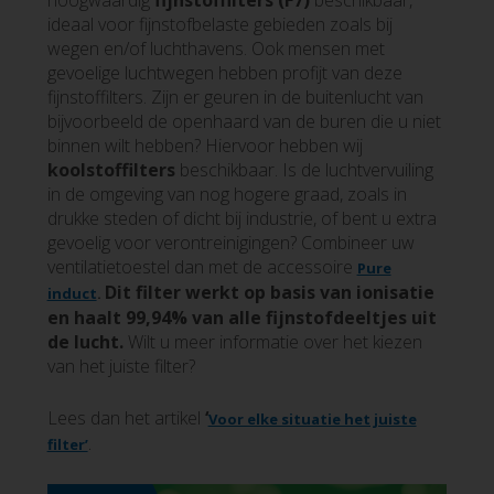
hoogwaardig
fijnstoffilters (F7)
beschikbaar,
ideaal voor fijnstofbelaste gebieden zoals bij
wegen en/of luchthavens. Ook mensen met
gevoelige luchtwegen hebben profijt van deze
fijnstoffilters. Zijn er geuren in de buitenlucht van
bijvoorbeeld de openhaard van de buren die u niet
binnen wilt hebben? Hiervoor hebben wij
koolstoffilters
beschikbaar. Is de luchtvervuiling
in de omgeving van nog hogere graad, zoals in
drukke steden of dicht bij industrie, of bent u extra
gevoelig voor verontreinigingen? Combineer uw
ventilatietoestel dan met de accessoire
Pure
Dit filter werkt op basis van ionisatie
induct
.
en haalt 99,94% van alle fijnstofdeeltjes uit
de lucht.
Wilt u meer informatie over het kiezen
van het juiste filter?
Lees dan het artikel
‘
Voor elke situatie het juiste
filter’
.