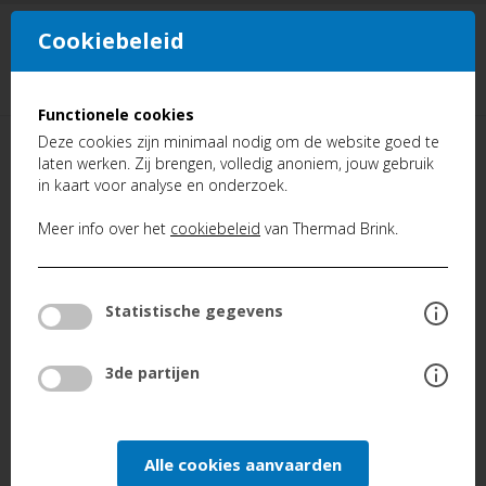
Cookiebeleid
NL
FR
Functionele cookies
Deze cookies zijn minimaal nodig om de website goed te
laten werken. Zij brengen, volledig anoniem, jouw gebruik
Ons bedrijf
in kaart voor analyse en onderzoek.
Zuivere Lucht
Meer info over het
cookiebeleid
van Thermad Brink.
Ventilatie
Koeling
Statistische gegevens
Luchtverwarming
3de partijen
Industriele Verwarming
Slimme HVAC Regeling
Alle cookies aanvaarden